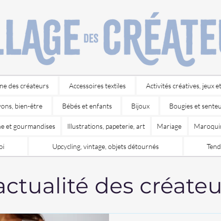
ine des créateurs
Accessoires textiles
Activités créatives, jeux et
vons, bien-être
Bébés et enfants
Bijoux
Bougies et sente
ine et gourmandises
Illustrations, papeterie, art
Mariage
Maroqui
oi
Upcycling, vintage, objets détournés
Tend
actualité des créateu